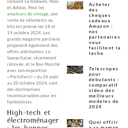
incluent La Redoute, Nike
Acheter
et Adidas. Pour les
des
amateurs de vintage
, une
cheques
vente de vêtements au
cadeaux
Amazon :
kilo est prévue les 18 et
nos
19 octobre 2024. Les
partenaires
grands magasins parisiens
vous
proposent également des
facilitent la
offres alléchantes. La
tache
Samaritaine, récemment
rénovée, et le Bon Marché
Telescopes
avec son exposition
pour
« ParisParis! » du 24 août
debutants :
au 20 octobre 2024, sont
comparatif
des destinations
video des
incontournables pour les
meilleurs
modeles de
fashionistas.
2024
High-tech et
électroménager
Quoi offrir
a sa maman