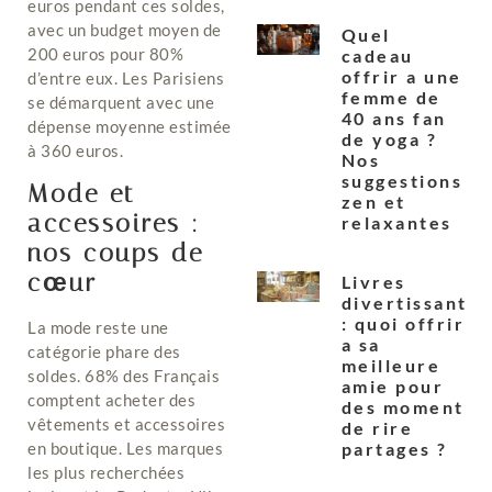
euros pendant ces soldes,
avec un budget moyen de
Quel
200 euros pour 80%
cadeau
offrir a une
d’entre eux. Les Parisiens
femme de
se démarquent avec une
40 ans fan
dépense moyenne estimée
de yoga ?
à 360 euros.
Nos
suggestions
Mode et
zen et
accessoires :
relaxantes
nos coups de
cœur
Livres
divertissants
: quoi offrir
La mode reste une
a sa
catégorie phare des
meilleure
soldes. 68% des Français
amie pour
comptent acheter des
des moments
vêtements et accessoires
de rire
en boutique. Les marques
partages ?
les plus recherchées