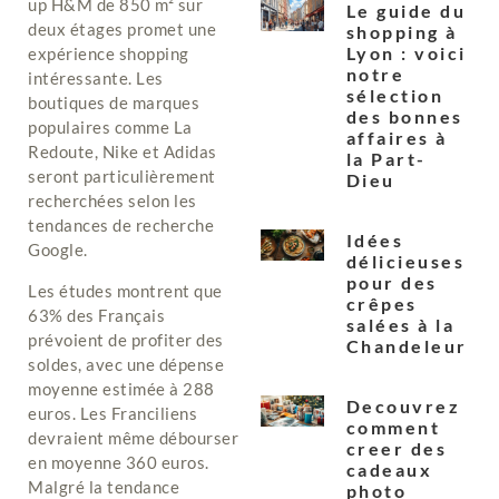
up H&M de 850 m² sur
Le guide du
deux étages promet une
shopping à
Lyon : voici
expérience shopping
notre
intéressante. Les
sélection
boutiques de marques
des bonnes
populaires comme La
affaires à
Redoute, Nike et Adidas
la Part-
seront particulièrement
Dieu
recherchées selon les
tendances de recherche
Idées
Google.
délicieuses
pour des
Les études montrent que
crêpes
63% des Français
salées à la
prévoient de profiter des
Chandeleur
soldes, avec une dépense
moyenne estimée à 288
Decouvrez
euros. Les Franciliens
comment
devraient même débourser
creer des
en moyenne 360 euros.
cadeaux
Malgré la tendance
photo