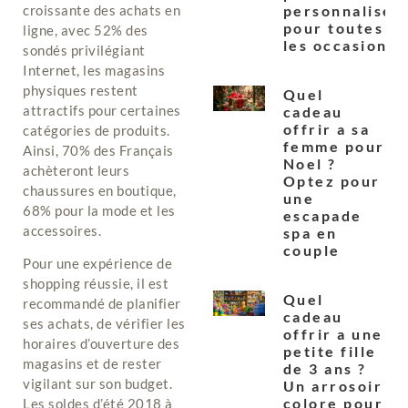
croissante des achats en
personnalises
pour toutes
ligne, avec 52% des
les occasions
sondés privilégiant
Internet, les magasins
physiques restent
Quel
attractifs pour certaines
cadeau
offrir a sa
catégories de produits.
femme pour
Ainsi, 70% des Français
Noel ?
achèteront leurs
Optez pour
chaussures en boutique,
une
68% pour la mode et les
escapade
accessoires.
spa en
couple
Pour une expérience de
shopping réussie, il est
Quel
recommandé de planifier
cadeau
ses achats, de vérifier les
offrir a une
horaires d’ouverture des
petite fille
magasins et de rester
de 3 ans ?
vigilant sur son budget.
Un arrosoir
colore pour
Les soldes d’été 2018 à